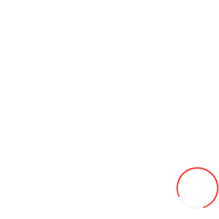
Аккумулятор Westa Standard A3 75Ah 12V
1 300L
-7%
1210
В закладки
В сравнение
В корзину
Аккумулятор Westa Premium AE 65Ah 12V
1 155L
В закладки
В сравнение
В корзину