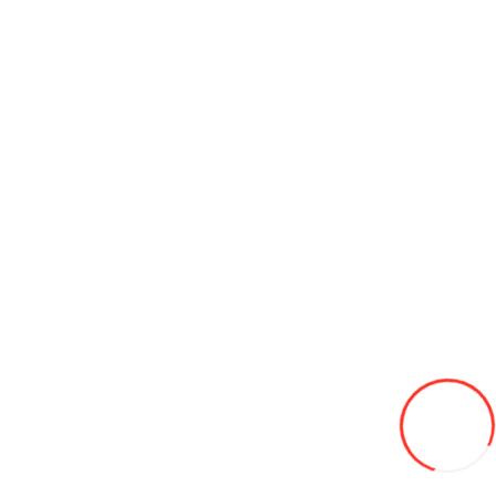
155/70/13 Leao Winter Defender HP 75T (Serbia) зима
525L
В закладки
В сравнение
В корзину