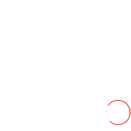
4 140L
В закладки
В сравнение
В корзину
175/65/15 HIFLY 84T Win-turi 216 зима
700L
-13%
610
В закладки
В сравнение
В корзину