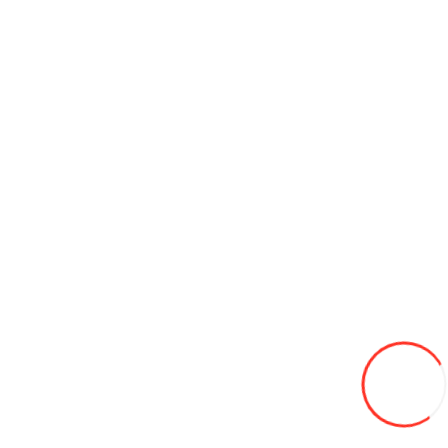
korea.md
cordiant.md
jcbconstruct.md
avtogaz.md
© «Coleso.md», 2026. Все права защищены.
Принимаем к оплате
Каталог
Шины
Мотошины
Шины для Велосипедов
Шины для Квадроциклов
Легковые
Грузовые
Легкогрузовые
С/х и индустриальные
Шины для мотоблоков
Диски
Аккумуляторы