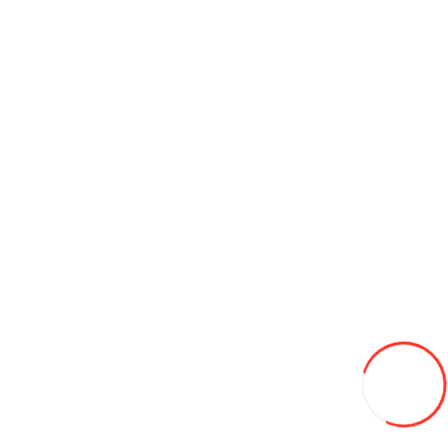
Flextail Мини насос TTPA500
1 100L
В закладки
В сравнение
В корзину
LED фара 1354L-18W
120L
В закладки
В сравнение