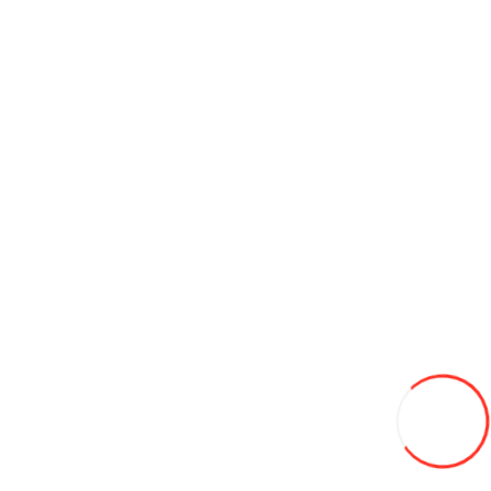
Hoco X26 Xpress USB кабель для зарядки (красный)
100L
В закладки
В сравнение
В корзину
Hoco Z1 Двухпортовое автомобильное зарядное устройство
(белый)
130L
В закладки
В сравнение
В корзину