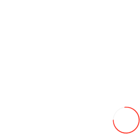
Антифриз PILOTS yellow line -40C (Жёлтый) 5кг
200L
В закладки
В сравнение
В корзину
Инверторный кондиционер DOOSAN SDH-12I
9 999L
-40%
6000
В закладки
В сравнение