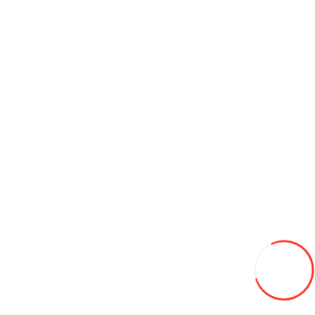
185/55/15 HIFLY 86HXL Win-turi 216 зима
750L
-13%
650
В закладки
В сравнение
В корзину
100/90-10 Мотошина Yuanxing P51 4PR TL
460L
В закладки
В сравнение
В корзину