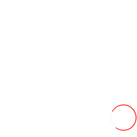
Картинг GK008
11 000L
В закладки
В сравнение
В корзину
Гусеничный экскаватор Develon DX205 (2025)
142 000€
В закладки
В сравнение