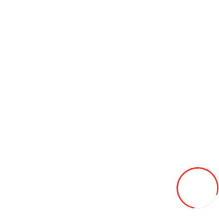
Кабель для солнечных панелей 1x4,0 черный (Италия)
19L
В закладки
В сравнение
В корзину
L - Крепление винт шуруп
70L