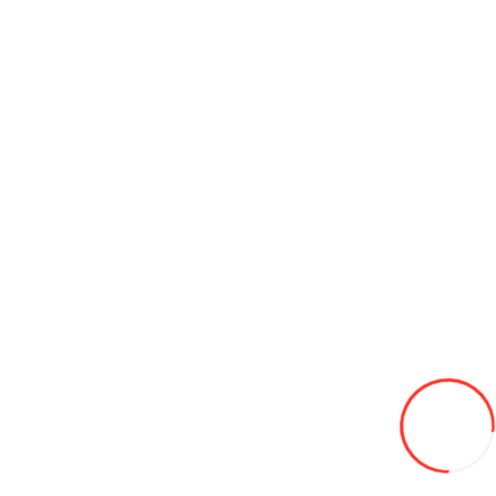
Масло Avtoil ТАД-17 (ТМ-5-18) 20L Трансмиссионное масло
990L
В закладки
В сравнение
В корзину
Масло ATF Dexron II Luxe (1 л)
80L
В закладки
В сравнение
В корзину