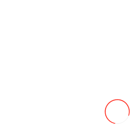
Задний приводной вал QJMOTOR 1100
0L
В закладки
В сравнение
В корзину