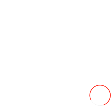
Мото АКБ Huawei Outdo OT20-12
800L
В закладки
В сравнение
В корзину
Мото АКБ Huawei Outdo UTX5L-BS (Gel)
300L
В закладки
В сравнение
В корзину