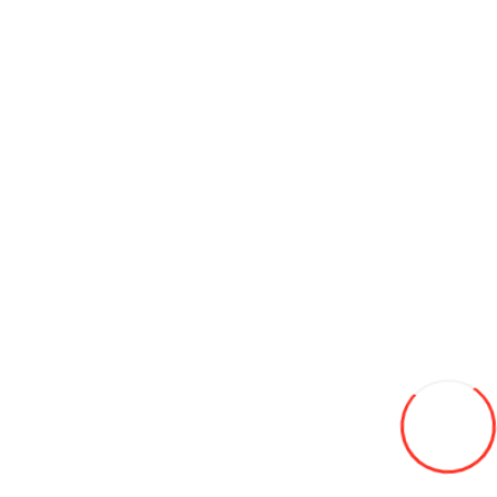
185/60/15 HIFLY HF-218 84H лето
705L
-19%
570
В закладки
В сравнение
В корзину