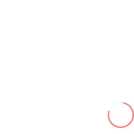
Контроллер для Nakto R3
1 200L
В закладки
В сравнение
В корзину
Зарядное устройство для Direwolf 48V