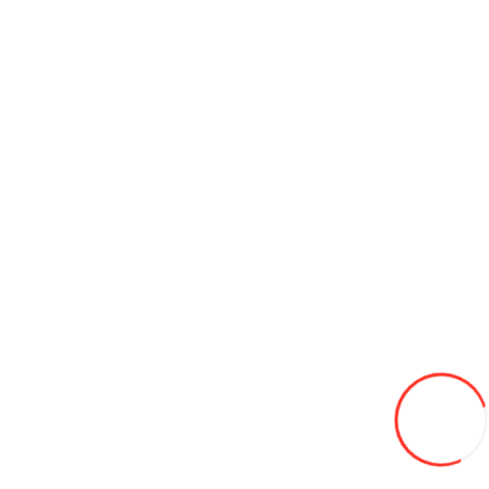
Suspensie spate: cu basculă și amortizoare cu arc
Frâne: discuri față și spate
Viteză maximă: 50 km/h
Capacitate de încărcare: aproximativ 150-180 kg
Reviews (0)
Write a review
Leave feedback
Rating:
0
Continue
Related Products
View
all