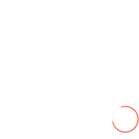
Sistem de frânare antiblocare (ABS)
Distribuție electronică a forței de frânare (EBD/CBC)
Asistență la frânare de urgență (EBA/BAS/BA)
Sistem antipatinare (ASR/TCS/TRC)
Controlul stabilității (ESC/ESP/DSC)
Monitorizare unghi mort (BSM/BSD)
Avertizare la părăsirea benzii (LDWS)
Asistență pentru menținerea benzii de rulare
Sistem de monitorizare a oboselii șoferului (DFMS)
Reviews (0)
Write a review
Leave feedback
Rating:
0
Continue