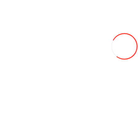
Электрогенераторы и Мото двигатели
Трактора
Навесное оборудование
Хозяйственные товары
Агро сетки
Опалубка и фанера
Радиоуправляемые машинки
Садовые качели
Тенты
Уличные био туалеты (WC)
Контейнеры для мусора
Огнетушители и пожарное оборудование
Сварочное оборудование
Конструкторы
Оборудование для автосервиса
Автомобильные защитные пленки
Автомойки
Автопокрасочные материалы APP
Диагностическое оборудование