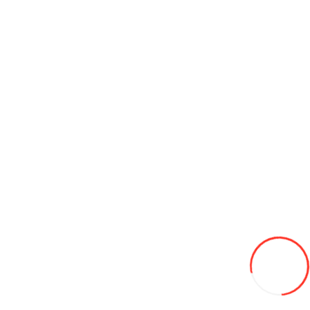
Быстросъемная муфта Errecom RA1054. 01
650L
В закладки
В сравнение
В корзину
Герметик Errecom Extreme TR1062.L.J9.S2
300L
В закладки
В сравнение
В корзину