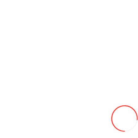
Шина DYNAMO SNOW-H MWH01 205/50 R17 93V XL зима
1 050L
-11%
930
В закладки
В сравнение
В корзину