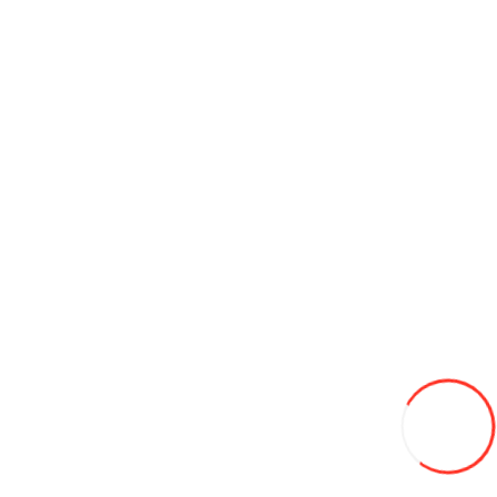
185/60/15 Goodride/Westlake 84H Z-107 лето
720L
-19%
585
В закладки
В сравнение
В корзину