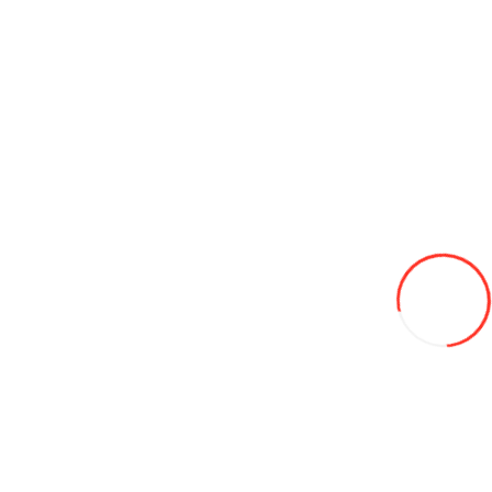
Автомобили
Автобусы
Спецтехника
Сельхоз. Товары
Курятники
Мотоблоки
Прицепное оборудование
Семена для газона
Теплицы
Электрогенераторы и Мото двигатели
Трактора
Навесное оборудование
Хозяйственные товары
Агро сетки
Опалубка и фанера
Радиоуправляемые машинки
Садовые качели
Тенты
Уличные био туалеты (WC)
Контейнеры для мусора