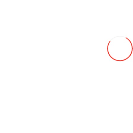
Placă modulară si iluminare LED pentru service
Spălătorii auto
Equipment for tire fitting
Compresoare
CRICURI
Elevator auto
Leveling equipment
Masine de schimbat anvelope
Electic vehicles
Electric ATVs
Electric cars
Electro bicycles
Piese de schimb pentru biciclete electrice
Electro scooters
Încărcătoare pentru automobile electrice
Scuter electric
Air conditioning equipment
Air conditioner
Boilere
Fancoil