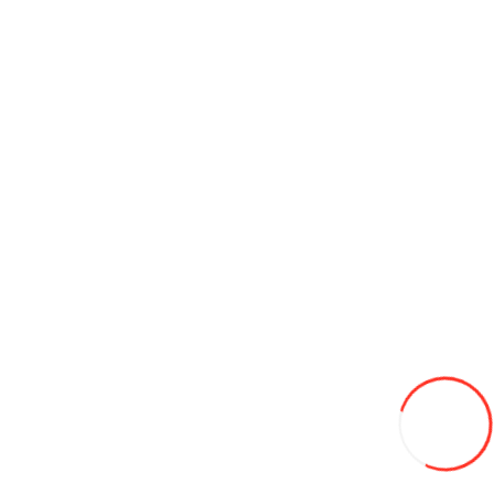
175/65/14 HIFLY HF-261 82H LW лето
460L
В закладки
В сравнение
В корзину