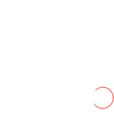
11.2/24 NEUMASTER 16pr R-1 QZ-702 TT 1 А6 (п.к.) сх
3 590L
В закладки
В сравнение
В корзину
16.9/38 (420/85R38) OZKA KNK50 / GTK AS100 14PR TT
152A6 покрышка сх
8 730L
В закладки
В сравнение
В корзину