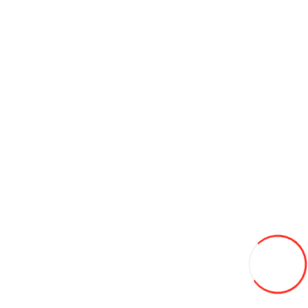
645L
-13%
560
В закладки
В сравнение
В корзину
175/65/14 Leao Winter Defender Ice I-15 86T (Serbia) зима
680L
В закладки
В сравнение
В корзину