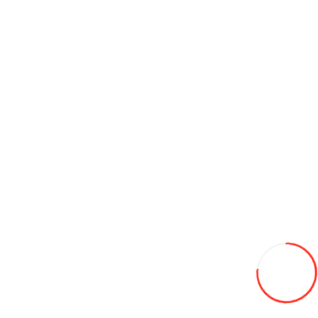
12.5/80/18 NEUMASTER 12pr TL R-4 SLR4A 141А6
2 880L
В закладки
В сравнение
В корзину
100/90-10 Мотошина Yuanxing P51 4PR TL
460L
В закладки
В сравнение
В корзину