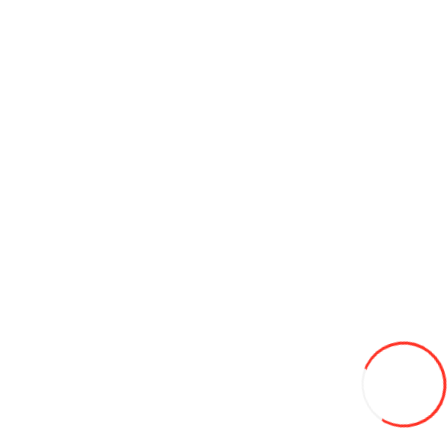
Резино-битумная мастика 520мл, 3ton ТС-519
70L
В закладки
В сравнение
В корзину