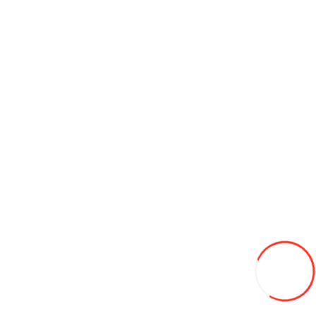
12.5/80/18 NEUMASTER 12pr TL R-4 SLR4A 141А6
2 880L
В закладки
В сравнение
В корзину
165/70/14 HIFLY ALL-turi 221 81T вс
545L