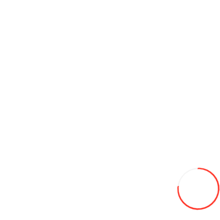
155/70/13 HIFLY HF201 75T лето
550L
-28%
395
В закладки
В сравнение
В корзину