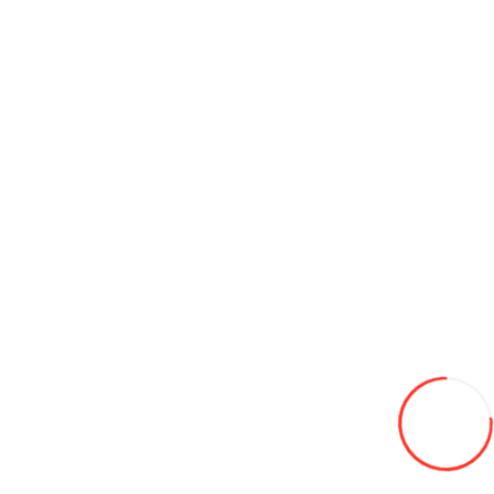
Бойлер косвенного нагрева 150л ETD-150C.
6 900L
В закладки
В сравнение
В корзину
Тепловой насос SUNRAIN 012TA2,инвертор, 12кВт, 220V,
A++
29 000L
В закладки
В сравнение
В корзину