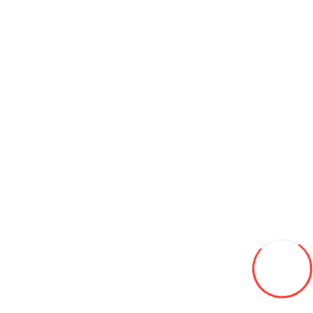
Areometru pentu tosol - antifriz
40L
Adaugă in Wishlist
Compară produsul
Coş
Bandă adezivă armată 48mm × 10m × 0,19mm
35L
Adaugă in Wishlist
Compară produsul
Coş