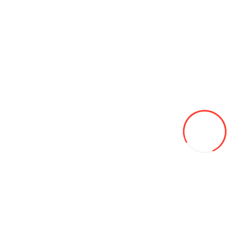
Автобусы
Спецтехника
Сельхоз. Товары
Курятники
Мотоблоки
Прицепное оборудование
Семена для газона
Теплицы
Электрогенераторы и Мото двигатели
Трактора
Навесное оборудование
Хозяйственные товары
Агро сетки
Опалубка и фанера
Радиоуправляемые машинки
Садовые качели
Тенты
Уличные био туалеты (WC)
Контейнеры для мусора
Огнетушители и пожарное оборудование