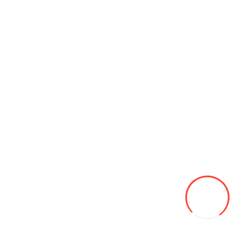
12.5/80/18 NEUMASTER 14pr TL L-4 SKS4 145А6
3 970L
В закладки
В сравнение
В корзину
110/80-18 Мотошина Yuanxing P128 4PR TL
600L
В закладки
В сравнение