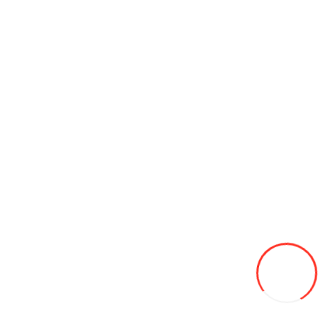
Аккумулятор Felicity LUX-Y-48100HMG01
18 500L
В закладки
В сравнение
В корзину
HYUNDAi PORTER II DOUBLE CAB 4WD
21 000€
В закладки
В сравнение