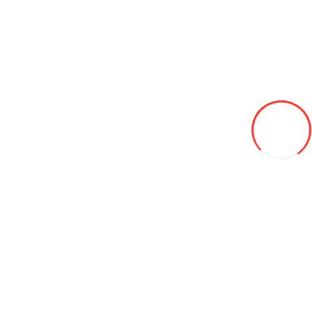
Электрогенераторы и Мото двигатели
Трактора
Навесное оборудование
Хозяйственные товары
Агро сетки
Опалубка и фанера
Радиоуправляемые машинки
Садовые качели
Тенты
Уличные био туалеты (WC)
Контейнеры для мусора
Огнетушители и пожарное оборудование
Сварочное оборудование
Конструкторы
Оборудование для автосервиса
Автомобильные защитные пленки
Автомойки
Автопокрасочные материалы APP
Диагностическое оборудование