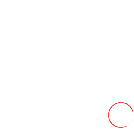
Электрический велосипед Заря Робин
13 500L
-27%
9900
В закладки
В сравнение
В корзину
Зарядка для электромобилей GB/T 7kw
4 600L