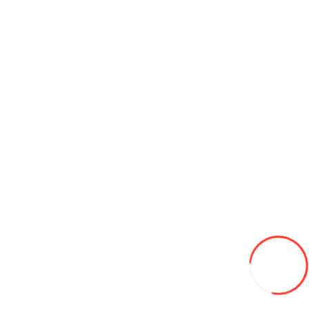
125A6 покрышка сх
4 190L
В закладки
В сравнение
В корзину
11.5/80/15.3 GTK BT20 14PR TL 139A8/126A8 сх
2 680L
В закладки
В сравнение
В корзину