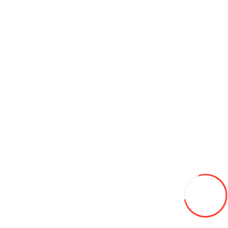
145L
В закладки
В сравнение
В корзину
Канистра пластикова красная 5л HICO
60L
В закладки
В сравнение
В корзину